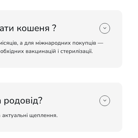
ати кошеня ?

місяців, а для міжнародних покупців —
еобхідних вакцинацій і стерилізації.
 родовід?

а актуальні щеплення.