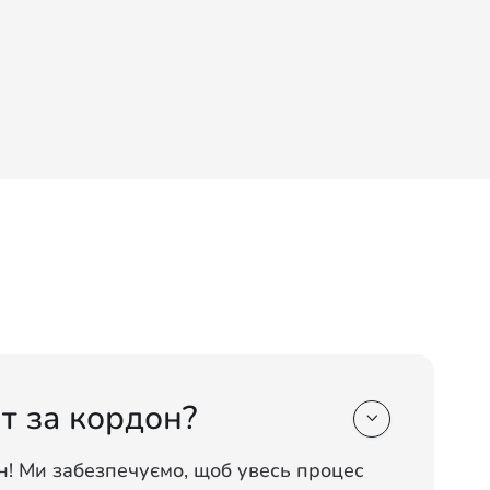
т за кордон?

н! Ми забезпечуємо, щоб увесь процес