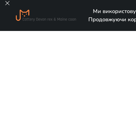

Ми використову
Продовжуючи кори