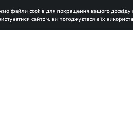
ємо файли cookie для покращення вашого досвіду н
Наші коти
Головна
Про нас
Блог

стуватися сайтом, ви погоджуєтеся з їх використ
У новому до
Народився:
Marc