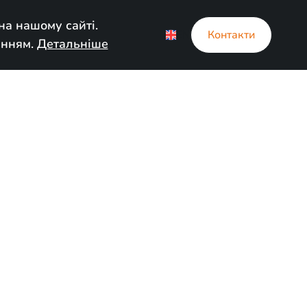
а нашому сайті.
EN
Контакти
анням.
Детальніше
мі
h 23, 2024