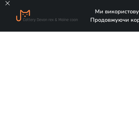

Ми використову
Продовжуючи кори