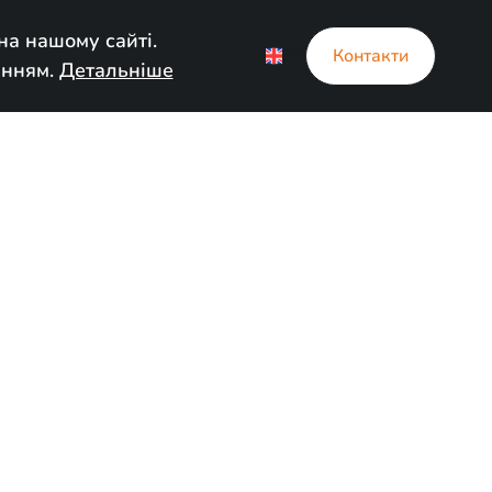
а нашому сайті.
EN
Контакти
анням.
Детальніше
но
 19, 2024