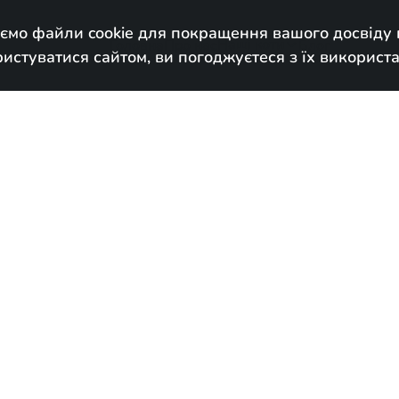
ємо файли cookie для покращення вашого досвіду н
Наші коти
Головна
Про нас
Блог

стуватися сайтом, ви погоджуєтеся з їх використ
Зарезервова
Народився:
June