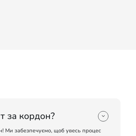
т за кордон?

н! Ми забезпечуємо, щоб увесь процес