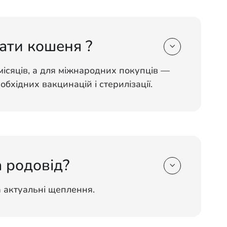
ати кошеня ?

місяців, а для міжнародних покупців —
еобхідних вакцинацій і стерилізації.
 родовід?

а актуальні щеплення.