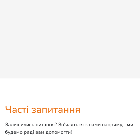
Доступний
Ли-Ли
Мейн кун
Детальніше
Дізнатися ціну
Часті запитання
Залишились питання? Зв’яжіться з нами напряму, і ми
будемо раді вам допомогти!