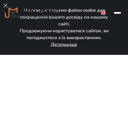

Ми використовуємо файли cookie для
EN
покращення вашого досвіду на нашому
сайті.
Продовжуючи користуватися сайтом, ви
погоджуєтеся з їх використанням.
Детальніше
У новому домі
Народився:
October 2, 2024
Порода:
Девон рекс
Стать:
Дівчинка