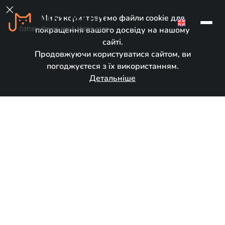

Ми використовуємо файли cookie для
EN
покращення вашого досвіду на нашому
сайті.
Продовжуючи користуватися сайтом, ви
погоджуєтеся з їх використанням.
Детальніше
У новому домі
Народився:
November 28, 2024
Порода:
Девон рекс
Стать:
Хлопчик