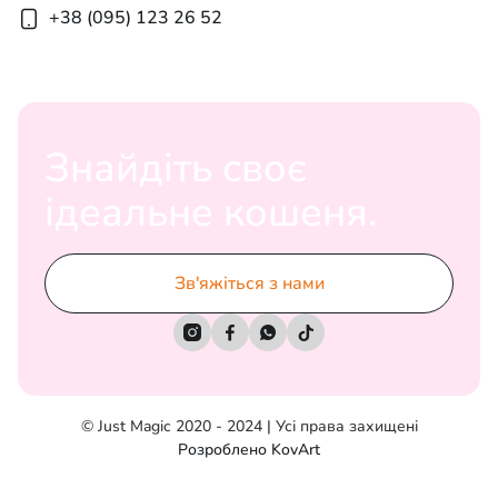
+38 (095) 123 26 52
Знайдіть своє
ідеальне кошеня.
Зв'яжіться з нами




© Just Magic 2020 - 2024 | Усі права захищені
Розроблено KovArt