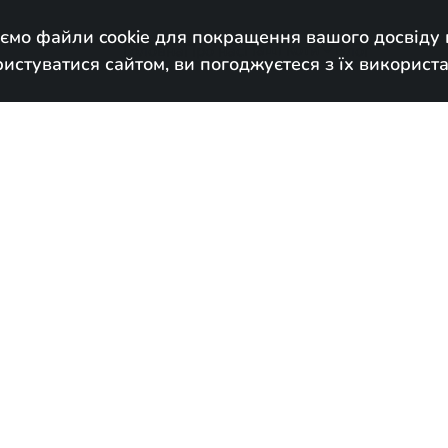
ємо файли cookie для покращення вашого досвіду н
Наші коти
Головна
Про нас
Блог

стуватися сайтом, ви погоджуєтеся з їх використ
У новому до
Народився:
Janu