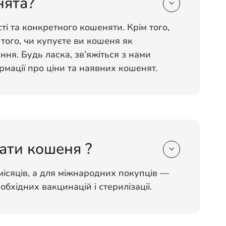
нята?

ті та конкретного кошеняти. Крім того,
 того, чи купуєте ви кошеня як
ня. Будь ласка, зв’яжіться з нами
мації про ціни та наявних кошенят.
ати кошеня ?

місяців, а для міжнародних покупців —
еобхідних вакцинацій і стерилізації.