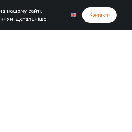
а нашому сайті.
EN
Контакти
анням.
Детальніше
мі
ary 19, 2025