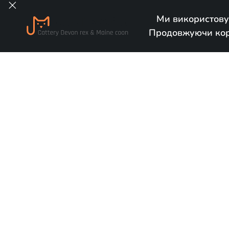

Ми використову
Продовжуючи кори