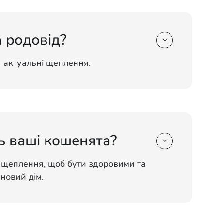
 родовід?

а актуальні щеплення.
ь ваші кошенята?

 щеплення, щоб бути здоровими та
новий дім.