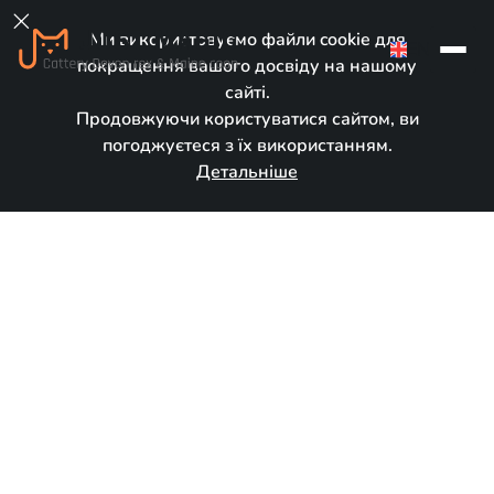

Ми використовуємо файли cookie для
EN
покращення вашого досвіду на нашому
сайті.
Продовжуючи користуватися сайтом, ви
погоджуєтеся з їх використанням.
Детальніше
У новому домі
Народився:
January 19, 2025
Порода:
Мейн кун
Стать:
Дівчинка