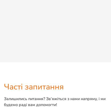
Доступний
Ли-Ли
Мейн кун
Детальніше
Дізнатися ціну
Часті запитання
Залишились питання? Зв’яжіться з нами напряму, і ми
будемо раді вам допомогти!