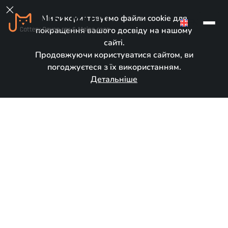

Ми використовуємо файли cookie для
EN
покращення вашого досвіду на нашому
сайті.
Продовжуючи користуватися сайтом, ви
погоджуєтеся з їх використанням.
Детальніше
У новому домі
Народився:
January 19, 2025
Порода:
Мейн кун
Стать:
Дівчинка