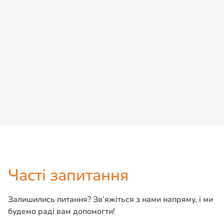
Доступний
Ли-Ли
Мейн кун
Детальніше
Дізнатися ціну
Часті запитання
Залишились питання? Зв’яжіться з нами напряму, і ми
будемо раді вам допомогти!