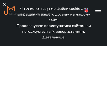

Ми використовуємо файли cookie для
EN
покращення вашого досвіду на нашому
сайті.
Продовжуючи користуватися сайтом, ви
погоджуєтеся з їх використанням.
Детальніше
У новому домі
Народився:
November 14, 2025
Порода:
Девон рекс
Стать:
Дівчинка