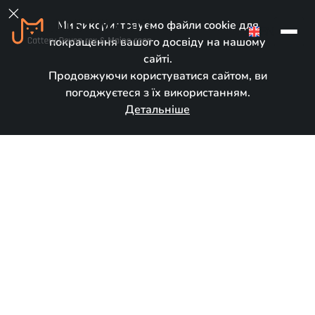

Ми використовуємо файли cookie для
EN
покращення вашого досвіду на нашому
сайті.
Продовжуючи користуватися сайтом, ви
погоджуєтеся з їх використанням.
Детальніше
У новому домі
Народився:
November 29, 2025
Порода:
Мейн кун
Стать:
Дівчинка