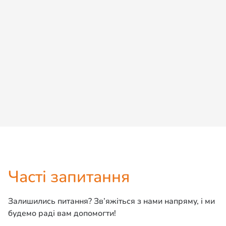
Доступний
Ли-Ли
Мейн кун
Детальніше
Дізнатися ціну
Часті запитання
Залишились питання? Зв’яжіться з нами напряму, і ми
будемо раді вам допомогти!