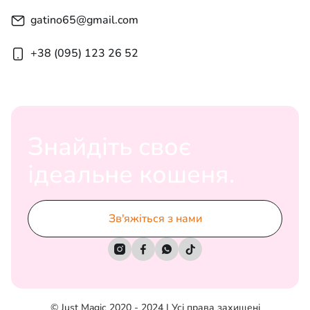
gatino65@gmail.com
+38 (095) 123 26 52
Знайдіть своє
ідеальне кошеня.
Зв'яжіться з нами




© Just Magic 2020 - 2024 | Усі права захищені