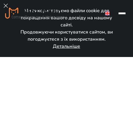

Ми використовуємо файли cookie для
EN
покращення вашого досвіду на нашому
сайті.
Продовжуючи користуватися сайтом, ви
погоджуєтеся з їх використанням.
Детальніше
Зарезервовано
Народився:
April 16, 2026
Порода:
Мейн кун
Стать:
Хлопчик