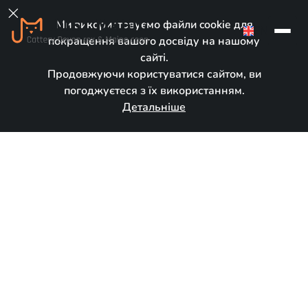

Ми використовуємо файли cookie для
EN
покращення вашого досвіду на нашому
сайті.
Продовжуючи користуватися сайтом, ви
погоджуєтеся з їх використанням.
Детальніше
Доступний
Народився:
April 16, 2026
Порода:
Мейн кун
Стать:
Дівчинка