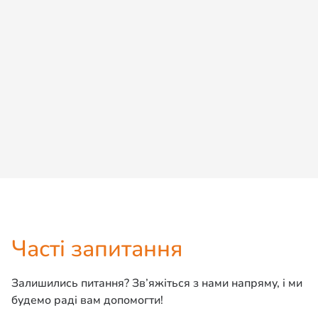
Доступний
Ли-Ли
Мейн кун
Детальніше
Дізнатися ціну
Часті запитання
Залишились питання? Зв’яжіться з нами напряму, і ми
будемо раді вам допомогти!