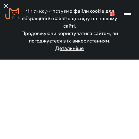

Ми використовуємо файли cookie для
EN
покращення вашого досвіду на нашому
сайті.
Продовжуючи користуватися сайтом, ви
погоджуєтеся з їх використанням.
Детальніше
У новому домі
Народився:
December 5, 2023
Порода:
Девон рекс
Стать:
Хлопчик